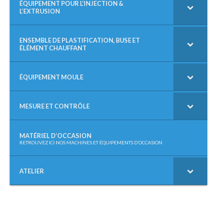
R
ÉQUIPEMENT POUR L’INJECTION &
L’EXTRUSION
C
H
E
P
ENSEMBLE DE PLASTIFICATION, BUSE ET
ÉLÉMENT CHAUFFANT
O
U
R
ÉQUIPEMENT MOULE
:
MESURE ET CONTRÔLE
MATÉRIEL D’OCCASION
–
RETROUVEZ ICI NOS MACHINES ET ÉQUIPEMENTS D’OCCASION
ATELIER