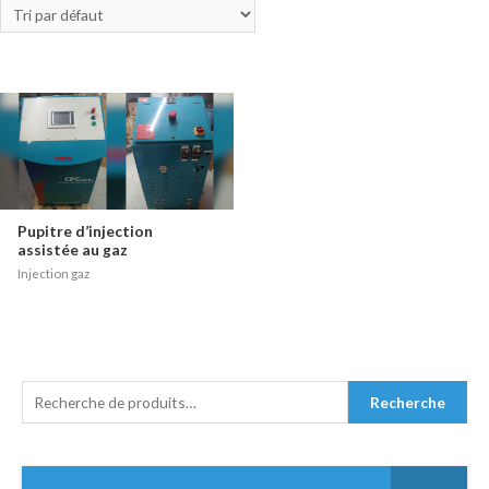
Pupitre d’injection
assistée au gaz
Injection gaz
R
Recherche
E
C
H
E