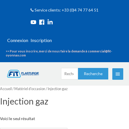
Service clients: +33 (0)4 74 77 64 51
Connexion
Inscription
>> Pour vous inscrire, merci de nous faire la demande à commercial@fit-
oyonnax.com
Recherche
Menu
Recherche
pour :
princi
Accueil
/
Matériel d'occasion
/ Injection gaz
Injection gaz
Voici le seul résultat