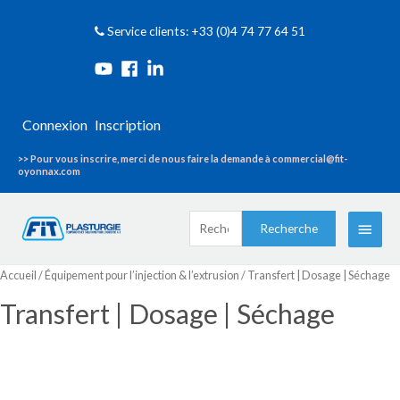
Service clients: +33 (0)4 74 77 64 51
Connexion
Inscription
>> Pour vous inscrire, merci de nous faire la demande à commercial@fit-
oyonnax.com
Recherche
Menu
Recherche
pour :
princi
Accueil
/
Équipement pour l’injection & l’extrusion
/ Transfert | Dosage | Séchage
Transfert | Dosage | Séchage