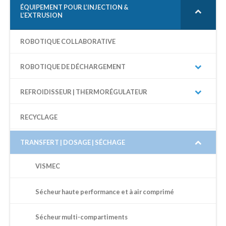
R
ÉQUIPEMENT POUR L’INJECTION &
L’EXTRUSION
C
H
E
ROBOTIQUE COLLABORATIVE
P
O
U
ROBOTIQUE DE DÉCHARGEMENT
R
:
REFROIDISSEUR | THERMORÉGULATEUR
RECYCLAGE
TRANSFERT | DOSAGE | SÉCHAGE
VISMEC
Sécheur haute performance et à air comprimé
Sécheur multi-compartiments