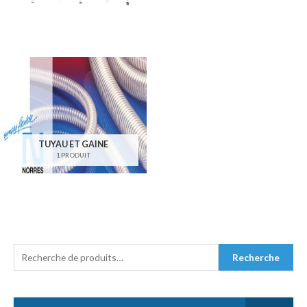
TUYAU ET GAINE
1 PRODUIT
R
Recherche
E
C
H
E