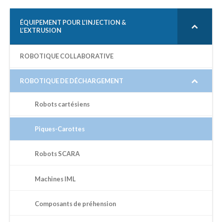
H
E
R
ÉQUIPEMENT POUR L’INJECTION &
L’EXTRUSION
C
H
E
ROBOTIQUE COLLABORATIVE
P
O
U
ROBOTIQUE DE DÉCHARGEMENT
R
Robots cartésiens
:
Piques-Carottes
Robots SCARA
Machines IML
Composants de préhension