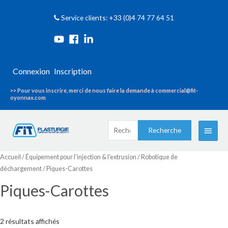
Service clients: +33 (0)4 74 77 64 51
Connexion
Inscription
>> Pour vous inscrire, merci de nous faire la demande à commercial@fit-
oyonnax.com
Recherche
Menu
Recherche
pour :
princi
Accueil
/
Équipement pour l’injection & l’extrusion
/
Robotique de
déchargement
/ Piques-Carottes
Piques-Carottes
2 résultats affichés