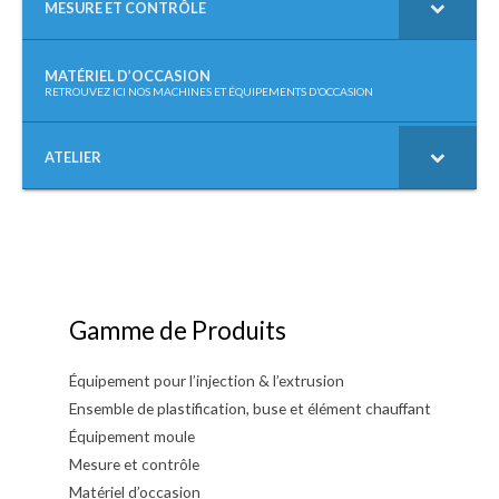
MESURE ET CONTRÔLE
MATÉRIEL D’OCCASION
–
RETROUVEZ ICI NOS MACHINES ET ÉQUIPEMENTS D’OCCASION
ATELIER
Gamme de Produits
Équipement pour l’injection & l’extrusion
Ensemble de plastification, buse et élément chauffant
Équipement moule
Mesure et contrôle
Matériel d’occasion