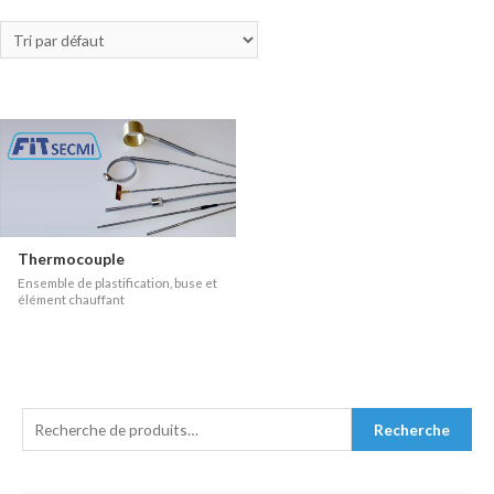
Thermocouple
Ensemble de plastification, buse et
élément chauffant
R
Recherche
E
C
H