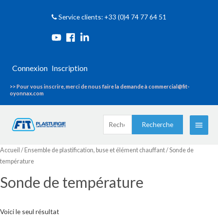
Service clients: +33 (0)4 74 77 64 51
Connexion
Inscription
>> Pour vous inscrire, merci de nous faire la demande à commercial@fit-
oyonnax.com
Recherche
Menu
Recherche
pour :
princi
Accueil
/
Ensemble de plastification, buse et élément chauffant
/ Sonde de
température
Sonde de température
Voici le seul résultat