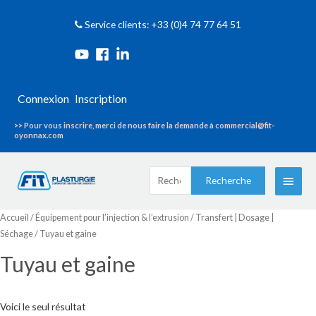
Service clients: +33 (0)4 74 77 64 51
Connexion
Inscription
>> Pour vous inscrire, merci de nous faire la demande à commercial@fit-
oyonnax.com
Recherche
Menu
Recherche
pour :
princi
Accueil
/
Équipement pour l’injection & l’extrusion
/
Transfert | Dosage |
Séchage
/ Tuyau et gaine
Tuyau et gaine
Voici le seul résultat