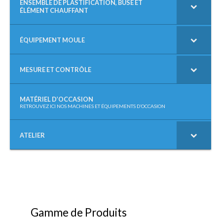
ENSEMBLE DE PLASTIFICATION, BUSE ET
ÉLÉMENT CHAUFFANT
ÉQUIPEMENT MOULE
MESURE ET CONTRÔLE
MATÉRIEL D’OCCASION
–
RETROUVEZ ICI NOS MACHINES ET ÉQUIPEMENTS D’OCCASION
ATELIER
Gamme de Produits