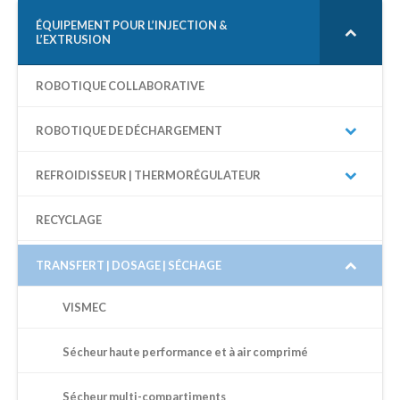
E
R
ÉQUIPEMENT POUR L’INJECTION &
L’EXTRUSION
C
H
E
ROBOTIQUE COLLABORATIVE
P
O
U
ROBOTIQUE DE DÉCHARGEMENT
R
:
REFROIDISSEUR | THERMORÉGULATEUR
RECYCLAGE
TRANSFERT | DOSAGE | SÉCHAGE
VISMEC
Sécheur haute performance et à air comprimé
Sécheur multi-compartiments