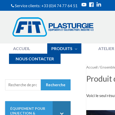
Service clients: +33 (0)4 74 77 64 51
ACCUEIL
PRODUITS
ATELIER
NOUS CONTACTER
Accueil
/
Ensemble 
Produit 
R
Recherche
E
C
Voici le seul résu
H
E
ÉQUIPEMENT POUR
R
L’INJECTION &
C