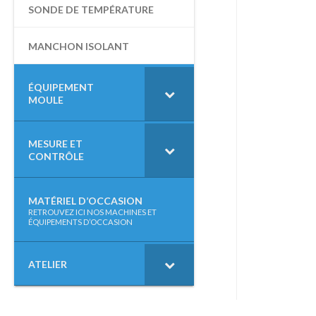
SONDE DE TEMPÉRATURE
MANCHON ISOLANT
ÉQUIPEMENT
MOULE
MESURE ET
CONTRÔLE
MATÉRIEL D’OCCASION
–
RETROUVEZ ICI NOS MACHINES ET
ÉQUIPEMENTS D’OCCASION
ATELIER