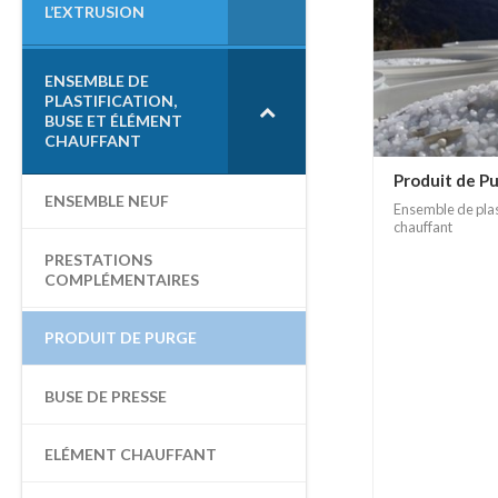
L’EXTRUSION
H
E
P
ENSEMBLE DE
O
PLASTIFICATION,
U
BUSE ET ÉLÉMENT
R
CHAUFFANT
Produit de P
:
ENSEMBLE NEUF
Ensemble de plas
chauffant
PRESTATIONS
COMPLÉMENTAIRES
PRODUIT DE PURGE
BUSE DE PRESSE
ELÉMENT CHAUFFANT