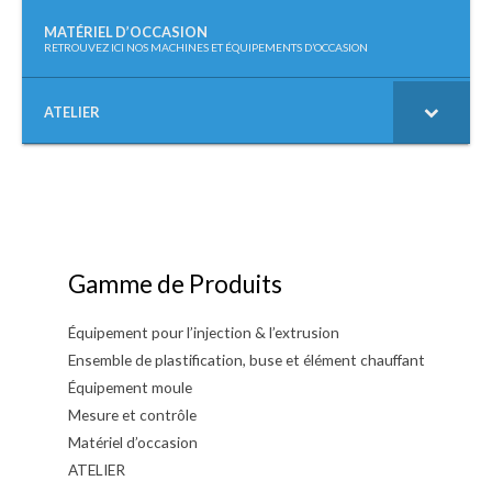
MATÉRIEL D’OCCASION
–
RETROUVEZ ICI NOS MACHINES ET ÉQUIPEMENTS D’OCCASION
ATELIER
Gamme de Produits
Équipement pour l’injection & l’extrusion
Ensemble de plastification, buse et élément chauffant
Équipement moule
Mesure et contrôle
Matériel d’occasion
ATELIER