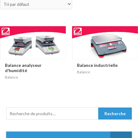
Balance analyseur
Balance industrielle
d’humidité
Balance
Balance
R
Recherche
E
C
H
E