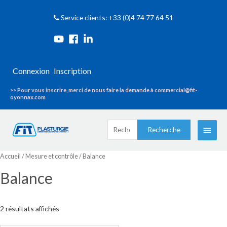
Service clients: +33 (0)4 74 77 64 51
Connexion
Inscription
>> Pour vous inscrire, merci de nous faire la demande à commercial@fit-
oyonnax.com
Recherche
Menu
Recherche
pour :
princi
Accueil
/
Mesure et contrôle
/ Balance
Balance
2 résultats affichés