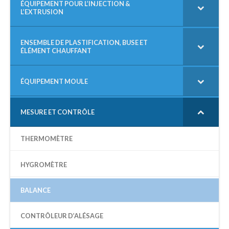
R
ÉQUIPEMENT POUR L’INJECTION &
L’EXTRUSION
C
H
E
P
ENSEMBLE DE PLASTIFICATION, BUSE ET
ÉLÉMENT CHAUFFANT
O
U
R
ÉQUIPEMENT MOULE
:
MESURE ET CONTRÔLE
THERMOMÈTRE
HYGROMÈTRE
BALANCE
CONTRÔLEUR D’ALÉSAGE