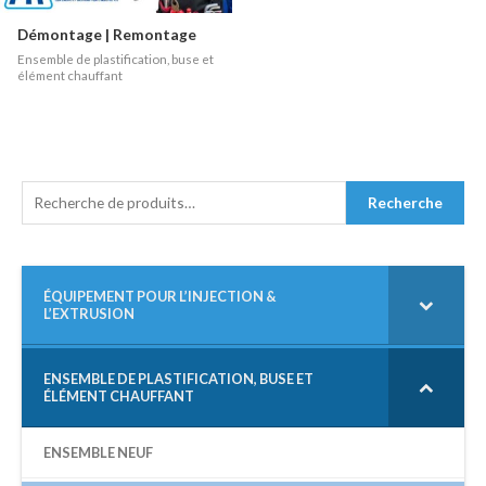
Démontage | Remontage
Ensemble de plastification, buse et
élément chauffant
R
Recherche
E
C
H
E
R
ÉQUIPEMENT POUR L’INJECTION &
L’EXTRUSION
C
H
E
P
ENSEMBLE DE PLASTIFICATION, BUSE ET
ÉLÉMENT CHAUFFANT
O
U
R
ENSEMBLE NEUF
: