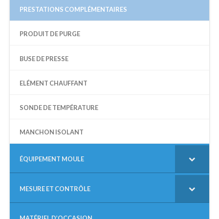
PRESTATIONS COMPLÉMENTAIRES
PRODUIT DE PURGE
BUSE DE PRESSE
ELÉMENT CHAUFFANT
SONDE DE TEMPÉRATURE
MANCHON ISOLANT
ÉQUIPEMENT MOULE
MESURE ET CONTRÔLE
MATÉRIEL D’OCCASION
–