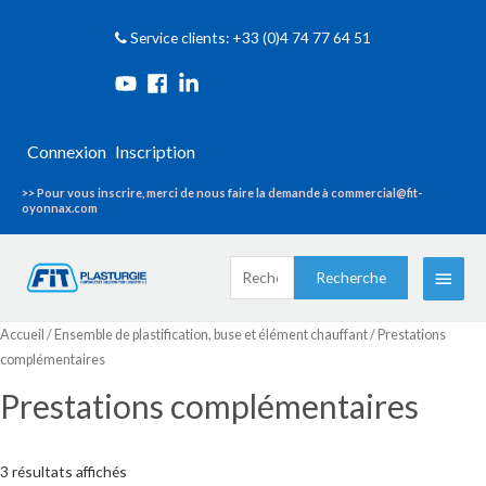
Service clients: +33 (0)4 74 77 64 51
Connexion
Inscription
>> Pour vous inscrire, merci de nous faire la demande à commercial@fit-
oyonnax.com
Recherche
Menu
Recherche
pour :
princi
Accueil
/
Ensemble de plastification, buse et élément chauffant
/ Prestations
complémentaires
Prestations complémentaires
3 résultats affichés