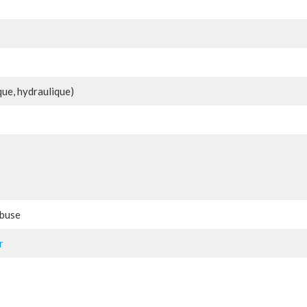
que, hydraulique)
 buse
r