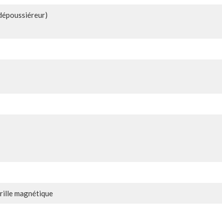
dépoussiéreur)
rille magnétique