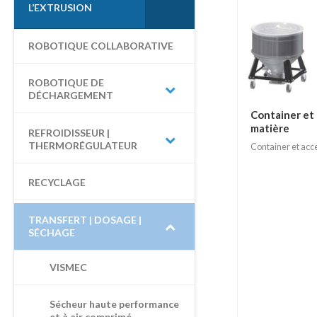
L’EXTRUSION
H
E
P
ROBOTIQUE COLLABORATIVE
O
U
ROBOTIQUE DE
R
DÉCHARGEMENT
Container et 
:
matière
REFROIDISSEUR |
THERMORÉGULATEUR
Container et acc
RECYCLAGE
TRANSFERT | DOSAGE |
SÉCHAGE
VISMEC
Sécheur haute performance
et à air comprimé