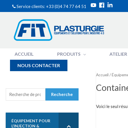
Service clients: +33 (0)4 74 77 64 51
ACCUEIL
PRODUITS
ATELIER
NOUS CONTACTER
Accueil
/
Équipemen
Containe
R
Recherche
E
C
Voici le seul résu
H
E
ÉQUIPEMENT POUR
R
L’INJECTION &
C