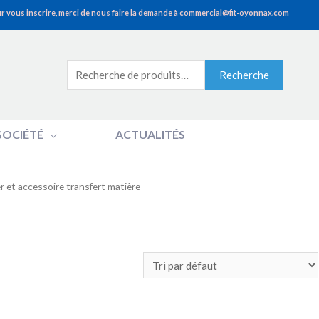
r vous inscrire, merci de nous faire la demande à commercial@fit-oyonnax.com
Recherche
Recherche
pour :
SOCIÉTÉ
ACTUALITÉS
r et accessoire transfert matière