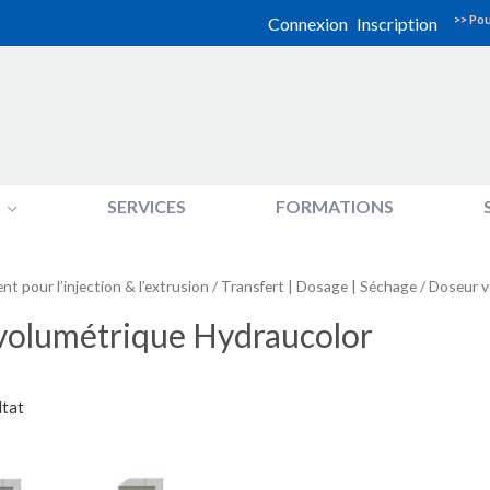
>> Pou
Connexion
Inscription
SERVICES
FORMATIONS
t pour l’injection & l’extrusion
/
Transfert | Dosage | Séchage
/ Doseur v
volumétrique Hydraucolor
ltat