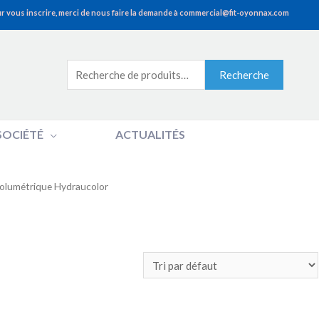
r vous inscrire, merci de nous faire la demande à commercial@fit-oyonnax.com
Recherche
Recherche
pour :
SOCIÉTÉ
ACTUALITÉS
olumétrique Hydraucolor