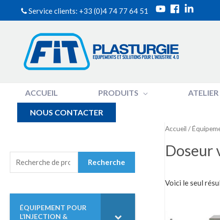
Service clients: +33 (0)4 74 77 64 51
ACCUEIL
PRODUITS
ATELIER
NOUS CONTACTER
Accueil
/
Équipemen
Doseur 
R
Recherche
E
C
Voici le seul résu
H
E
ÉQUIPEMENT POUR
R
L’INJECTION &
C