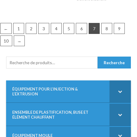
←
1
2
3
4
5
6
7
8
9
10
→
R
Recherche
E
C
H
E
R
ÉQUIPEMENT POUR L’INJECTION &
L’EXTRUSION
C
H
E
P
ENSEMBLE DE PLASTIFICATION, BUSE ET
ÉLÉMENT CHAUFFANT
O
U
R
ÉQUIPEMENT MOULE