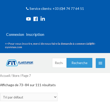
Service clients: +33 (0)4 74 77 64 51
Connexion
Inscription
>> Pour vous inscrire, merci de nous faire la demande à commercial@fit-
oyonnax.com
Recherche
Menu
Recherche
pour :
princi
Accueil
/
Store
/ Page 7
Affichage de 73–84 sur 111 résultats