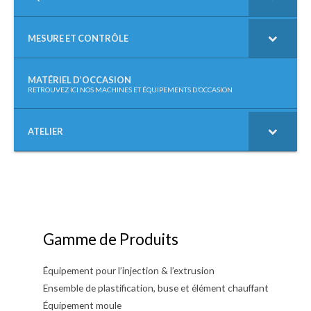
:
MESURE ET CONTRÔLE
MATÉRIEL D’OCCASION
–
RETROUVEZ ICI NOS MACHINES ET ÉQUIPEMENTS D’OCCASION
ATELIER
Gamme de Produits
Équipement pour l’injection & l’extrusion
Ensemble de plastification, buse et élément chauffant
Équipement moule