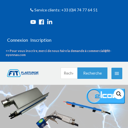
Service clients: +33 (0)4 74 77 64 51
Connexion
Inscription
>> Pour vous inscrire, merci de nous faire la demande à commercial@fit-
oyonnax.com
Recherche
Menu
Recherche
pour :
princi