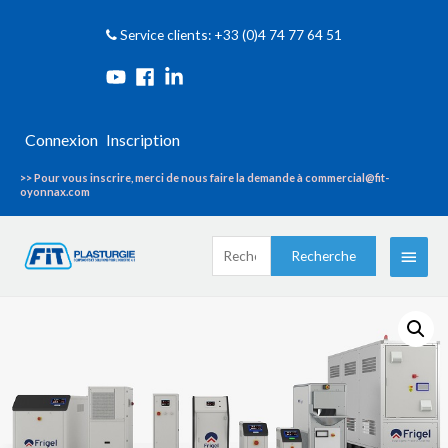
Service clients: +33 (0)4 74 77 64 51
Connexion
Inscription
>> Pour vous inscrire, merci de nous faire la demande à commercial@fit-
oyonnax.com
Recherche
Menu
Recherche
pour :
princi