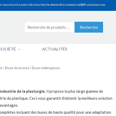
r vous inscrire, merci de nous faire la demande à commercial@fit-oyonnax.com
Recherche
Recherche
pour :
SOCIÉTÉ
ACTUALITÉS
nt
/
Buse de presse
/ Buse mélangeuse
ndustrie de la plasturgie.
Il propose la plus large gamme de
ie du plastique. Ceci vous garantit d’obtenir la meilleure solution
’avantages.
omplètes incluant des buses de haute qualité pour une adaptation