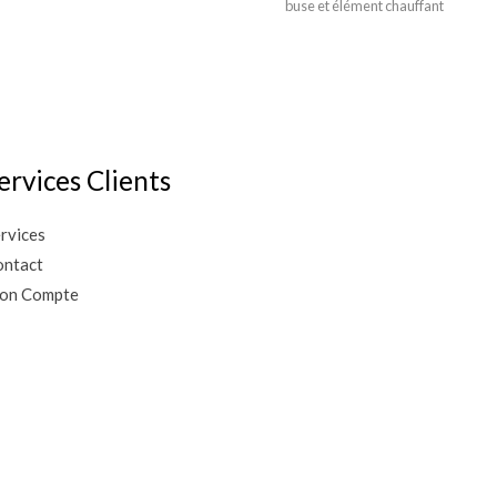
buse et élément chauffant
ervices Clients
rvices
ntact
on Compte