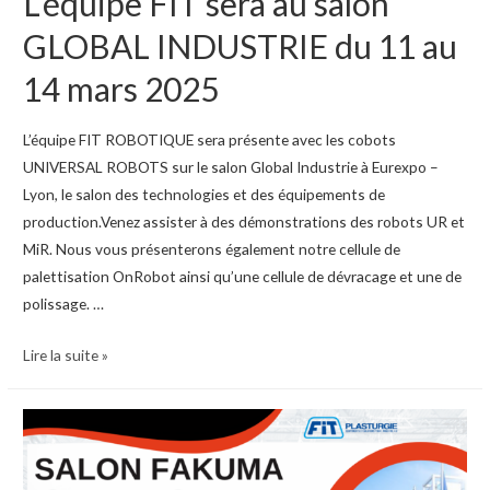
L’équipe FIT sera au salon
GLOBAL INDUSTRIE du 11 au
14 mars 2025
L’équipe FIT ROBOTIQUE sera présente avec les cobots
UNIVERSAL ROBOTS sur le salon Global Industrie à Eurexpo –
Lyon, le salon des technologies et des équipements de
production.Venez assister à des démonstrations des robots UR et
MiR. Nous vous présenterons également notre cellule de
palettisation OnRobot ainsi qu’une cellule de dévracage et une de
polissage. …
L’équipe
Lire la suite »
FIT
sera
au
salon