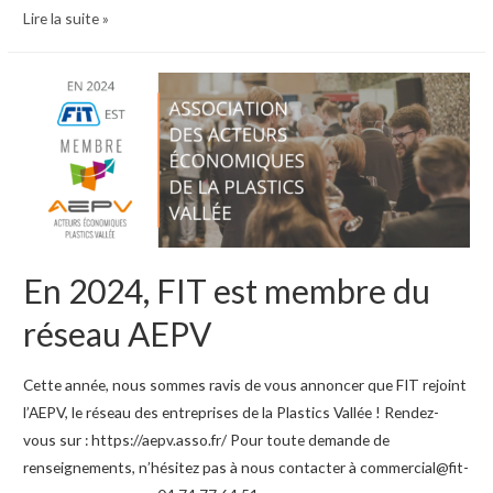
Rendez-
Lire la suite »
vous
au
salon
FIP
du
4
au
7
juin
En 2024, FIT est membre du
2024
réseau AEPV
Cette année, nous sommes ravis de vous annoncer que FIT rejoint
l’AEPV, le réseau des entreprises de la Plastics Vallée ! Rendez-
vous sur : https://aepv.asso.fr/ Pour toute demande de
renseignements, n’hésitez pas à nous contacter à commercial@fit-