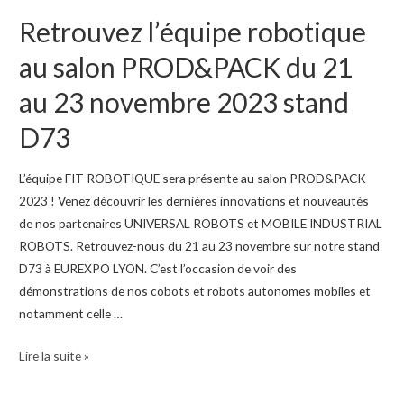
l’arrêt
Retrouvez l’équipe robotique
de
au salon PROD&PACK du 21
vos
machines
au 23 novembre 2023 stand
pendant
les
D73
vacances
?
L’équipe FIT ROBOTIQUE sera présente au salon PROD&PACK
2023 ! Venez découvrir les dernières innovations et nouveautés
de nos partenaires UNIVERSAL ROBOTS et MOBILE INDUSTRIAL
ROBOTS. Retrouvez-nous du 21 au 23 novembre sur notre stand
D73 à EUREXPO LYON. C’est l’occasion de voir des
démonstrations de nos cobots et robots autonomes mobiles et
notamment celle …
Retrouvez
Lire la suite »
l’équipe
robotique