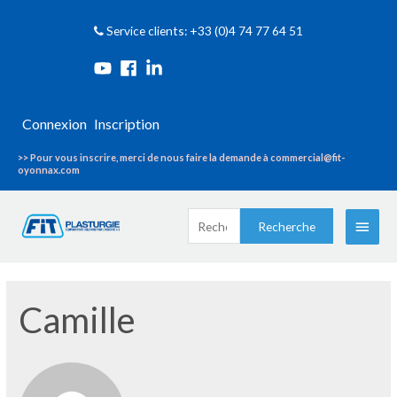
Service clients: +33 (0)4 74 77 64 51
Connexion
Inscription
>> Pour vous inscrire, merci de nous faire la demande à commercial@fit-
oyonnax.com
Recherche
Menu
Recherche
pour :
princi
Camille