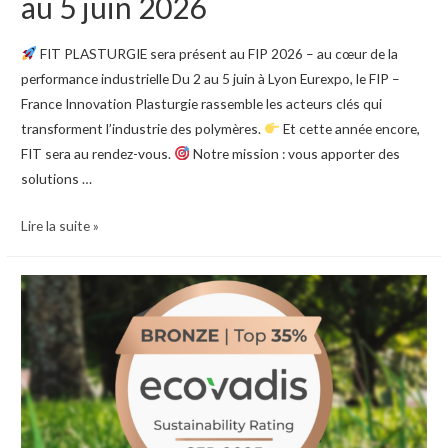
au 5 juin 2026
FIT PLASTURGIE sera présent au FIP 2026 – au cœur de la
performance industrielle Du 2 au 5 juin à Lyon Eurexpo, le FIP –
France Innovation Plasturgie rassemble les acteurs clés qui
transforment l’industrie des polymères.
Et cette année encore,
FIT sera au rendez-vous.
Notre mission : vous apporter des
solutions …
Rendez-
Lire la suite »
vous
au
salon
FIP
du
2
au
5