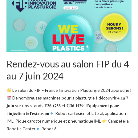
Rendez-vous au salon FIP du 4
au 7 juin 2024
Le salon du FIP – France Innovation Plasturgie 2024 approche !
De nombreuses machines pour la plasturgie à découvrir 𝟒 𝐚𝐮 𝟕
𝐣𝐮𝐢𝐧 sur nos stands 𝐅𝟑𝟔-𝐆𝟑𝟑 et 𝐆𝟑𝟔-𝐇𝟐𝟗 : 𝐄́𝐪𝐮𝐢𝐩𝐞𝐦𝐞𝐧𝐭 𝐩𝐨𝐮𝐫
𝐥’𝐢𝐧𝐣𝐞𝐜𝐭𝐢𝐨𝐧 & 𝐥’𝐞𝐱𝐭𝐫𝐮𝐬𝐢𝐨𝐧
Robot cartésien et latéral, application
IML, Pique carotte numérique et pneumatique IML
Campetella
Robotic Center
Robot 6 …