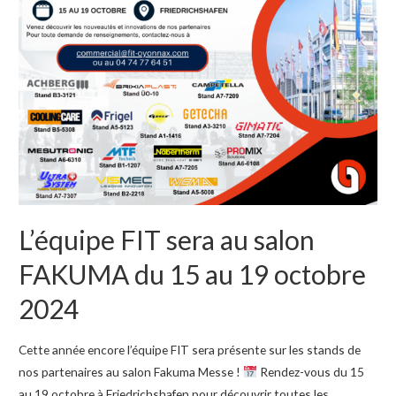
GLOBAL
INDUSTRIE
du
11
au
14
mars
2025
L’équipe FIT sera au salon
FAKUMA du 15 au 19 octobre
2024
Cette année encore l’équipe FIT sera présente sur les stands de
nos partenaires au salon Fakuma Messe !
Rendez-vous du 15
au 19 octobre à Friedrichshafen pour découvrir toutes les