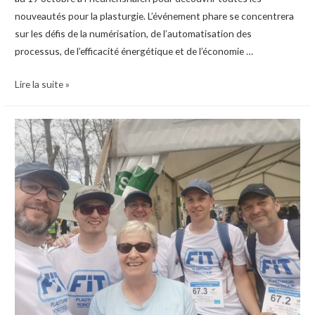
nouveautés pour la plasturgie. L’événement phare se concentrera
sur les défis de la numérisation, de l’automatisation des
processus, de l’efficacité énergétique et de l’économie …
L’équipe
Lire la suite »
FIT
sera
au
salon
FAKUMA
du
15
au
19
octobre
2024