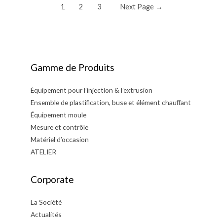
Navigation
1
2
3
Next Page
→
au
des
salon
articles
PROD&PACK
du
21
Gamme de Produits
au
23
Équipement pour l’injection & l’extrusion
novembre
Ensemble de plastification, buse et élément chauffant
2023
Équipement moule
stand
Mesure et contrôle
D73
Matériel d’occasion
ATELIER
Corporate
La Société
Actualités