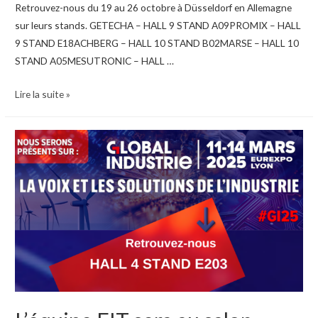
Retrouvez-nous du 19 au 26 octobre à Düsseldorf en Allemagne
sur leurs stands. GETECHA – HALL 9 STAND A09PROMIX – HALL
9 STAND E18ACHBERG – HALL 10 STAND B02MARSE – HALL 10
STAND A05MESUTRONIC – HALL …
FIT
Lire la suite »
vous
invite
au
salon
K
2025
du
8
au
15
octobre