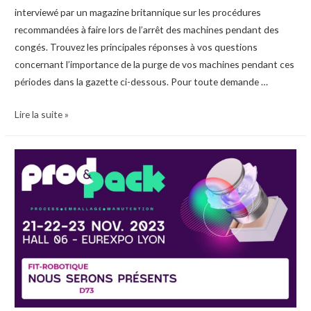
interviewé par un magazine britannique sur les procédures
recommandées à faire lors de l’arrêt des machines pendant des
congés. Trouvez les principales réponses à vos questions
concernant l’importance de la purge de vos machines pendant ces
périodes dans la gazette ci-dessous. Pour toute demande …
Avez-
Lire la suite »
vous
déjà
pensé
à
utiliser
un
produit
de
purge
lors
de