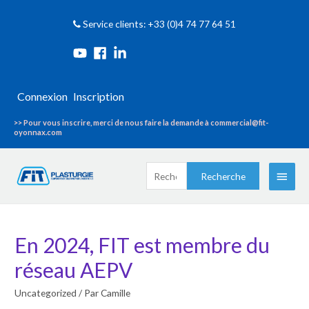
Service clients: +33 (0)4 74 77 64 51
Connexion
Inscription
>> Pour vous inscrire, merci de nous faire la demande à commercial@fit-
oyonnax.com
Recherche
Menu
Recherche
pour :
princi
En 2024, FIT est membre du
réseau AEPV
Uncategorized
/ Par
Camille